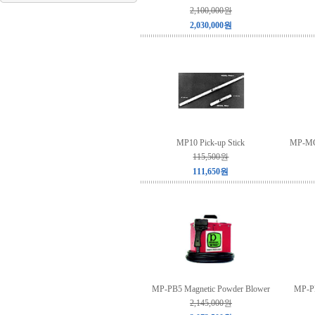
2,100,000원
2,030,000원
MP10 Pick-up Stick
MP-MG1
115,500원
111,650원
MP-PB5 Magnetic Powder Blower
MP-PB
2,145,000원