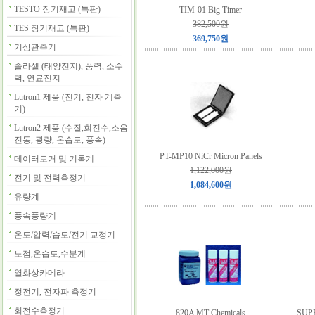
TESTO 장기재고 (특판)
TIM-01 Big Timer
382,500원
TES 장기재고 (특판)
369,750원
기상관측기
솔라셀 (태양전지), 풍력, 소수
력, 연료전지
Lutron1 제품 (전기, 전자 계측
기)
Lutron2 제품 (수질,회전수,소음
진동, 광량, 온습도, 풍속)
PT-MP10 NiCr Micron Panels
데이터로거 및 기록계
1,122,000원
전기 및 전력측정기
1,084,600원
유량계
풍속풍량계
온도/압력/습도/전기 교정기
노점,온습도,수분계
열화상카메라
정전기, 전자파 측정기
회전수측정기
820A MT Chemicals
SUP