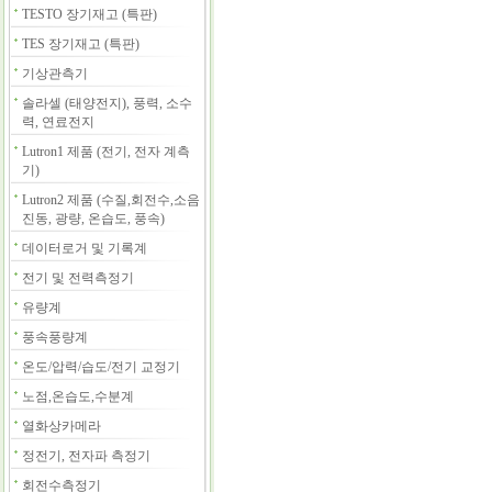
TESTO 장기재고 (특판)
TES 장기재고 (특판)
기상관측기
솔라셀 (태양전지), 풍력, 소수
력, 연료전지
Lutron1 제품 (전기, 전자 계측
기)
Lutron2 제품 (수질,회전수,소음
진동, 광량, 온습도, 풍속)
데이터로거 및 기록계
전기 및 전력측정기
유량계
풍속풍량계
온도/압력/습도/전기 교정기
노점,온습도,수분계
열화상카메라
정전기, 전자파 측정기
회전수측정기