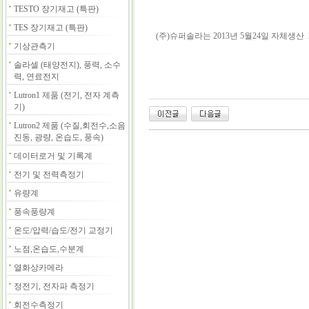
TESTO 장기재고 (특판)
TES 장기재고 (특판)
(주)슈퍼솔라는 2013년 5월24일 자체생
기상관측기
솔라셀 (태양전지), 풍력, 소수
력, 연료전지
Lutron1 제품 (전기, 전자 계측
기)
Lutron2 제품 (수질,회전수,소음
진동, 광량, 온습도, 풍속)
데이터로거 및 기록계
전기 및 전력측정기
유량계
풍속풍량계
온도/압력/습도/전기 교정기
노점,온습도,수분계
열화상카메라
정전기, 전자파 측정기
회전수측정기