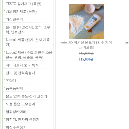
TESTO 장기재고 (특판)
TES 장기재고 (특판)
기상관측기
솔라셀 (태양전지), 풍력, 소수
력, 연료전지
Lutron1 제품 (전기, 전자 계측
testo 805 적외선 온도계 (방수 케이
t
기)
스 미포함)
Lutron2 제품 (수질,회전수,소음
115,000원
진동, 광량, 온습도, 풍속)
115,000원
데이터로거 및 기록계
전기 및 전력측정기
유량계
풍속풍량계
온도/압력/습도/전기 교정기
노점,온습도,수분계
열화상카메라
정전기, 전자파 측정기
회전수측정기