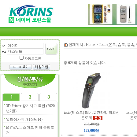
현재위치 :
Home
>
Testo (온도, 습도, 풍속,
자동로그인
총
6
개의 상품이 있습니다.
3D Printer 장기재고 특판 (2020
년2월)
testo(테스토) 830-T2 건타입 적외선
test
온도계
온도
열화상카메라 (진단용)
235,400원
MYWATT 스마트 전력 측정로
172,000원
거