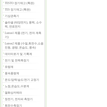
TESTO 장기재고 (특판)
TES 장기재고 (특판)
기상관측기
솔라셀 (태양전지), 풍력, 소수
력, 연료전지
Lutron1 제품 (전기, 전자 계측
기)
Lutron2 제품 (수질,회전수,소음
진동, 광량, 온습도, 풍속)
데이터로거 및 기록계
전기 및 전력측정기
유량계
풍속풍량계
온도/압력/습도/전기 교정기
노점,온습도,수분계
열화상카메라
정전기, 전자파 측정기
회전수측정기