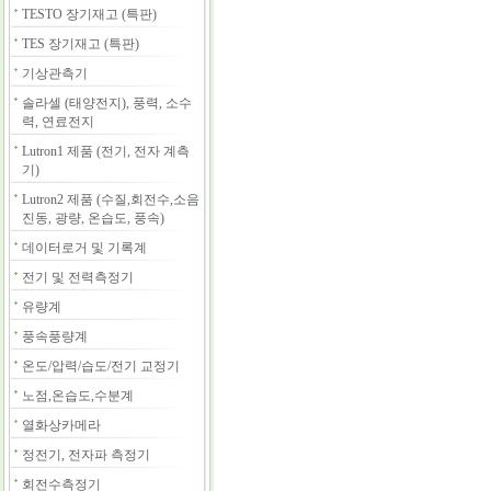
TESTO 장기재고 (특판)
TES 장기재고 (특판)
기상관측기
솔라셀 (태양전지), 풍력, 소수
력, 연료전지
Lutron1 제품 (전기, 전자 계측
기)
Lutron2 제품 (수질,회전수,소음
진동, 광량, 온습도, 풍속)
데이터로거 및 기록계
전기 및 전력측정기
유량계
풍속풍량계
온도/압력/습도/전기 교정기
노점,온습도,수분계
열화상카메라
정전기, 전자파 측정기
회전수측정기