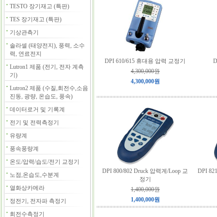
TESTO 장기재고 (특판)
TES 장기재고 (특판)
기상관측기
솔라셀 (태양전지), 풍력, 소수
력, 연료전지
DPI 610/615 휴대용 압력 교정기
Lutron1 제품 (전기, 전자 계측
4,300,000원
기)
4,300,000원
Lutron2 제품 (수질,회전수,소음
진동, 광량, 온습도, 풍속)
데이터로거 및 기록계
전기 및 전력측정기
유량계
풍속풍량계
온도/압력/습도/전기 교정기
DPI 800/802 Druck 압력계/Loop 교
DPI 8
노점,온습도,수분계
정기
열화상카메라
1,400,000원
1,400,000원
정전기, 전자파 측정기
회전수측정기