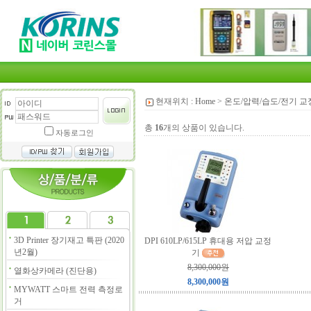
현재위치 :
Home
>
온도/압력/습도/전기 교
총
16
개의 상품이 있습니다.
자동로그인
3D Printer 장기재고 특판 (2020
DPI 610LP/615LP 휴대용 저압 교정
년2월)
기
8,300,000원
열화상카메라 (진단용)
8,300,000원
MYWATT 스마트 전력 측정로
거