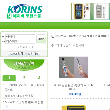
현재위치 :
Home
>
KEM 제품 (분석장비)
총
6
개의 상품이 있습니다.
자동로그인
3D Printer 장기재고 특판 (2020
KEM 온열환경 측정기 WBGT-
KEM
년2월)
103/113
1,100,000원
열화상카메라 (진단용)
MYWATT 스마트 전력 측정로
거