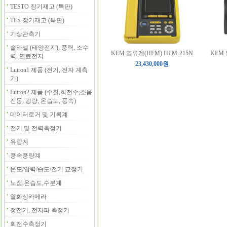
TESTO 장기재고 (특판)
TES 장기재고 (특판)
기상관측기
솔라셀 (태양전지), 풍력, 소수
KEM 열류계(HFM) HFM-215N
KEM 
력, 연료전지
23,430,000원
Lutron1 제품 (전기, 전자 계측
기)
Lutron2 제품 (수질,회전수,소음
진동, 광량, 온습도, 풍속)
데이터로거 및 기록계
전기 및 전력측정기
유량계
풍속풍량계
온도/압력/습도/전기 교정기
노점,온습도,수분계
열화상카메라
정전기, 전자파 측정기
회전수측정기