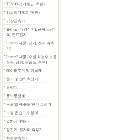
TESTO 장기재고 (특판)
TES 장기재고 (특판)
기상관측기
솔라셀 (태양전지), 풍력, 소수
력, 연료전지
Lutron1 제품 (전기, 전자 계측
기)
Lutron2 제품 (수질,회전수,소음
진동, 광량, 온습도, 풍속)
데이터로거 및 기록계
전기 및 전력측정기
유량계
풍속풍량계
온도/압력/습도/전기 교정기
노점,온습도,수분계
열화상카메라
정전기, 전자파 측정기
회전수측정기