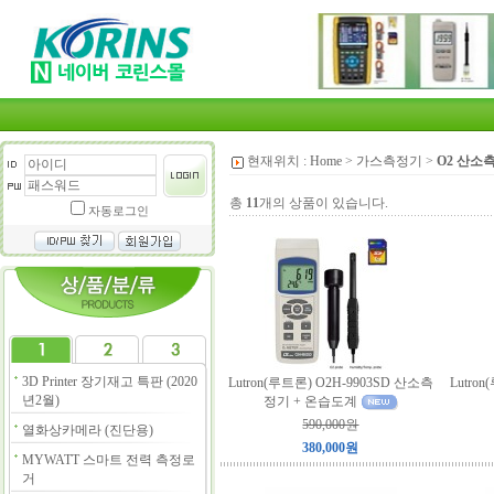
현재위치 :
Home
>
가스측정기
>
O2 산소
총
11
개의 상품이 있습니다.
자동로그인
3D Printer 장기재고 특판 (2020
Lutron(루트론) O2H-9903SD 산소측
Lutro
년2월)
정기 + 온습도계
590,000원
열화상카메라 (진단용)
380,000원
MYWATT 스마트 전력 측정로
거