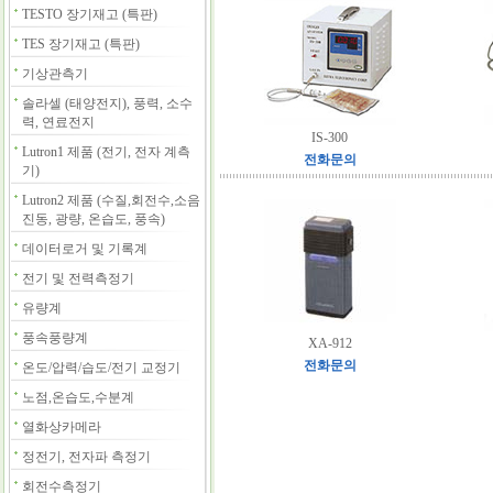
TESTO 장기재고 (특판)
TES 장기재고 (특판)
기상관측기
솔라셀 (태양전지), 풍력, 소수
력, 연료전지
IS-300
Lutron1 제품 (전기, 전자 계측
전화문의
기)
Lutron2 제품 (수질,회전수,소음
진동, 광량, 온습도, 풍속)
데이터로거 및 기록계
전기 및 전력측정기
유량계
풍속풍량계
XA-912
전화문의
온도/압력/습도/전기 교정기
노점,온습도,수분계
열화상카메라
정전기, 전자파 측정기
회전수측정기