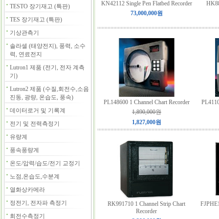
KN42112 Single Pen Flatbed Recorder
HK88
TESTO 장기재고 (특판)
73,000,000원
TES 장기재고 (특판)
기상관측기
솔라셀 (태양전지), 풍력, 소수
력, 연료전지
Lutron1 제품 (전기, 전자 계측
기)
Lutron2 제품 (수질,회전수,소음
진동, 광량, 온습도, 풍속)
PL148600 1 Channel Chart Recorder
PL4110
데이터로거 및 기록계
1,890,000원
1,827,000원
전기 및 전력측정기
유량계
풍속풍량계
온도/압력/습도/전기 교정기
노점,온습도,수분계
열화상카메라
정전기, 전자파 측정기
RK991710 1 Channel Strip Chart
FJPHE1 
Recorder
회전수측정기