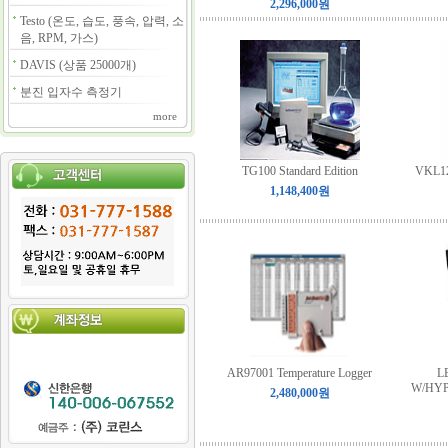
2,296,000원
Testo (온도, 습도, 풍속, 압력, 소
음, RPM, 가스)
DAVIS (상품 25000개)
분진 입자수 측정기
more
TG100 Standard Edition
VKL128
1,148,400원
AR97001 Temperature Logger
L
W/HY
2,480,000원