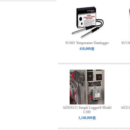
SU001 Temperature Datalogger
SU138
410,000원
AE916111 Simple Logger® Model
AE211
L100
1,248,000원