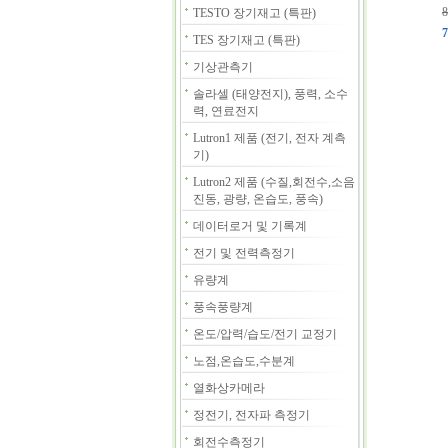
8
TESTO 장기재고 (특판)
7
TES 장기재고 (특판)
기상관측기
솔라셀 (태양전지), 풍력, 소수
력, 연료전지
Lutron1 제품 (전기, 전자 계측
기)
Lutron2 제품 (수질,회전수,소음
진동, 광량, 온습도, 풍속)
데이터로거 및 기록계
전기 및 전력측정기
유량계
풍속풍량계
온도/압력/습도/전기 교정기
노점,온습도,수분계
열화상카메라
정전기, 전자파 측정기
회전수측정기