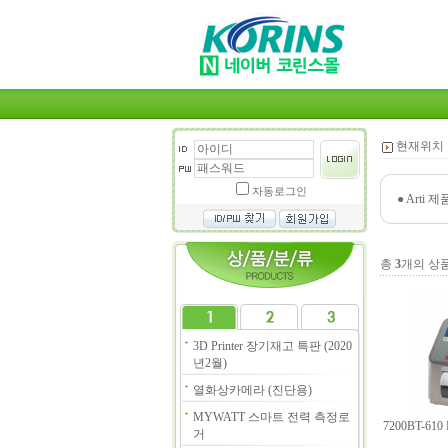
현재위치 
자동로그인
●
Arti 제품
총
3
개의 상
3D Printer 장기재고 특판 (2020
년2월)
열화상카메라 (진단용)
MYWATT 스마트 전력 측정로
7200BT-61
거