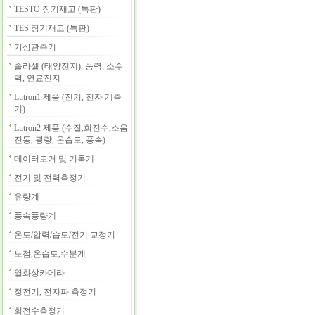
TESTO 장기재고 (특판)
TES 장기재고 (특판)
기상관측기
솔라셀 (태양전지), 풍력, 소수
력, 연료전지
Lutron1 제품 (전기, 전자 계측
기)
Lutron2 제품 (수질,회전수,소음
진동, 광량, 온습도, 풍속)
데이터로거 및 기록계
전기 및 전력측정기
유량계
풍속풍량계
온도/압력/습도/전기 교정기
노점,온습도,수분계
열화상카메라
정전기, 전자파 측정기
회전수측정기