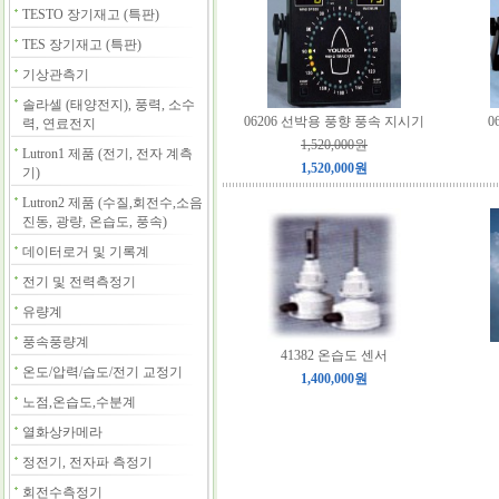
TESTO 장기재고 (특판)
TES 장기재고 (특판)
기상관측기
솔라셀 (태양전지), 풍력, 소수
06206 선박용 풍향 풍속 지시기
0
력, 연료전지
1,520,000원
Lutron1 제품 (전기, 전자 계측
1,520,000원
기)
Lutron2 제품 (수질,회전수,소음
진동, 광량, 온습도, 풍속)
데이터로거 및 기록계
전기 및 전력측정기
유량계
풍속풍량계
41382 온습도 센서
온도/압력/습도/전기 교정기
1,400,000원
노점,온습도,수분계
열화상카메라
정전기, 전자파 측정기
회전수측정기