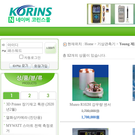
현재위치 :
Home
>
기상관측기
>
Young 
총
12
개의 상품이 있습니다.
자동로그인
3D Printer 장기재고 특판 (2020
Munro R102H 강우량 센서
년2월)
1,700,000원
1,700,000원
열화상카메라 (진단용)
MYWATT 스마트 전력 측정로
거