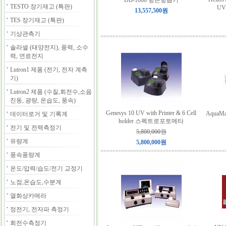
DB-1000 항온항습기
TESTO 장기재고 (특판)
U
13,557,500원
TES 장기재고 (특판)
기상관측기
솔라셀 (태양전지), 풍력, 소수
력, 연료전지
Lutron1 제품 (전기, 전자 계측
기)
Lutron2 제품 (수질,회전수,소음
진동, 광량, 온습도, 풍속)
Genesys 10 UV with Printer & 6 Cell
AquaM
데이터로거 및 기록계
holder 스펙트로포토메타
전기 및 전력측정기
5,800,000원
유량계
5,800,000원
풍속풍량계
온도/압력/습도/전기 교정기
노점,온습도,수분계
열화상카메라
정전기, 전자파 측정기
회전수측정기