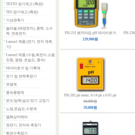
TESTO 장기재고 (특판)
TES 장기재고 (특판)
기상관측기
솔라셀 (태양전지), 풍력, 소수
PH-231 벤치타입 pH 데이터로거
PH-2
력, 연료전지
229,900원
Lutron1 제품 (전기, 전자 계측
기)
Lutron2 제품 (수질,회전수,소음
진동, 광량, 온습도, 풍속)
데이터로거 및 기록계
전기 및 전력측정기
유량계
풍속풍량계
PH-202 ph meter, 0-14 ph x 0.01 ph
온도/압력/습도/전기 교정기
84,000원
59,800원
노점,온습도,수분계
열화상카메라
정전기, 전자파 측정기
회전수측정기