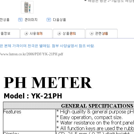
■
배송은 평균 2~3일정도 예상
(
0
)
(
0
)
(
6
)
은 본체 가격이며 전극은 별매임. 첨부 사양설명서 참조 바람.
://www.lutron.co.kr/2006/PDF/YK-21PH.pdf