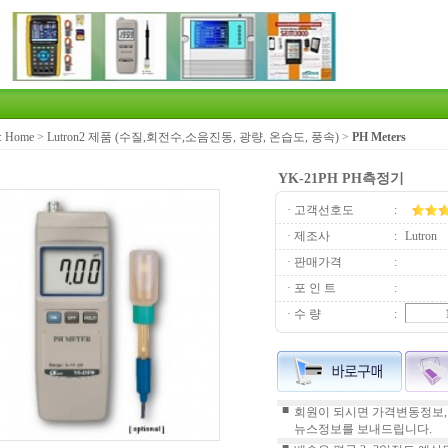
:
Home
>
Lutron2 제품 (수질,회전수,소음진동, 광량, 온습도, 풍속)
>
PH Meters
YK-21PH PH측정기
· 고객선호도
:
· 제조사
:
Lutron
· 판매가격
:
· 포 인 트
:
· 수 량
:
■
회원이 되시면 가격변동정보,
뉴스정보를 보내드립니다.