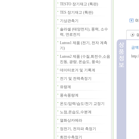
TESTO 장기재고 (특판)
TES 장기재고 (특판)
기상관측기
솔라셀 (태양전지), 풍력, 소수
력, 연료전지
Lutron1 제품 (전기, 전자 계측
금액
기)
http
Lutron2 제품 (수질,회전수,소음
진동, 광량, 온습도, 풍속)
데이터로거 및 기록계
전기 및 전력측정기
유량계
풍속풍량계
온도/압력/습도/전기 교정기
노점,온습도,수분계
열화상카메라
정전기, 전자파 측정기
회전수측정기