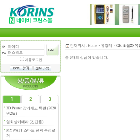
현재위치 :
Home
>
유량계
>
GE 초음파 유
총
0
개의 상품이 있습니다.
자동로그인
3D Printer 장기재고 특판 (2020
년2월)
열화상카메라 (진단용)
MYWATT 스마트 전력 측정로
거