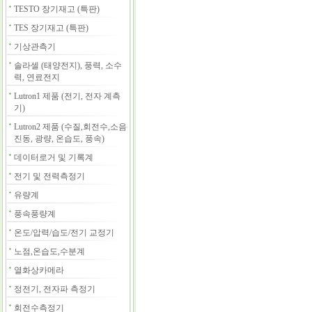
TESTO 장기재고 (특판)
TES 장기재고 (특판)
기상관측기
솔라셀 (태양전지), 풍력, 소수
력, 연료전지
Lutron1 제품 (전기, 전자 계측
기)
Lutron2 제품 (수질,회전수,소음
진동, 광량, 온습도, 풍속)
데이터로거 및 기록계
전기 및 전력측정기
유량계
풍속풍량계
온도/압력/습도/전기 교정기
노점,온습도,수분계
열화상카메라
정전기, 전자파 측정기
회전수측정기