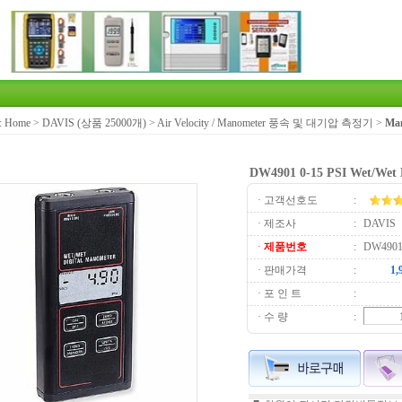
:
Home
>
DAVIS (상품 25000개)
>
Air Velocity / Manometer 풍속 및 대기압 측정기
>
Ma
DW4901 0-15 PSI Wet/Wet 
· 고객선호도
:
· 제조사
:
DAVIS
·
제품번호
:
DW490
· 판매가격
:
· 포 인 트
:
· 수 량
: