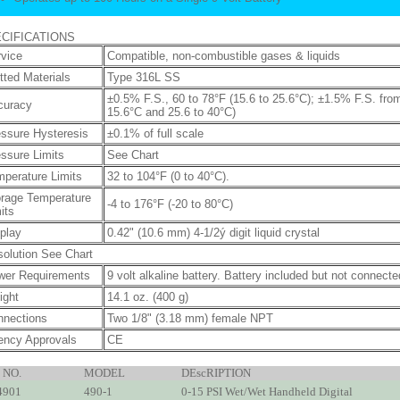
CIFICATIONS
vice
Compatible, non-combustible gases & liquids
ted Materials
Type 316L SS
±0.5% F.S., 60 to 78°F (15.6 to 25.6°C); ±1.5% F.S. from
curacy
15.6°C and 25.6 to 40°C)
ssure Hysteresis
±0.1% of full scale
ssure Limits
See Chart
perature Limits
32 to 104°F (0 to 40°C).
orage Temperature
-4 to 176°F (-20 to 80°C)
its
play
0.42" (10.6 mm) 4-1/2ý digit liquid crystal
olution See Chart
wer Requirements
9 volt alkaline battery. Battery included but not connecte
ight
14.1 oz. (400 g)
nnections
Two 1/8" (3.18 mm) female NPT
ency Approvals
CE
 NO.
MODEL
DEscRIPTION
901
490-1
0-15 PSI Wet/Wet Handheld Digital