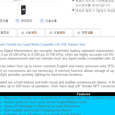
■
회원이 되시면 가격변동정보,
뉴스정보를 보내드립니다.
■
배송은 평균 2~3일정도 예상
(
0
)
(
0
)
(
0
)
res Virtually any Liquid Media Compatible with 316L Stainless Steel
e Digital Manometers are versatile, hand-held, battery operated manometers 
.0 psi (0-100 kPa) to 0-100 psi (0-700 kPa). Units are highly accurate (±0.5% FS
sure measurement and can tolerate most any liquid media compatible with 316
can select from up to seven common English and metric pressure units (PSI,
) so conversions are not necessary. A memory function allows storage of up to
light provides auxiliary lighting for hard-to-see locations.
dard are a hold feature and both visual and audible overpressure alarms. A 9V 
ides up to 100 hours of operation. Units have dual 1/8" female NPT connecti
Features
Measures Virtually any Liquid Media Compatible with 316L Stainless Steel
Instant Selection from up to Seven English/Metric Units
Stores 20 Readings in Memory for Later Reference
Both Audible and Visual Overpressure Alarms
Operates up to 100 Hours on a Single 9 Volt Battery