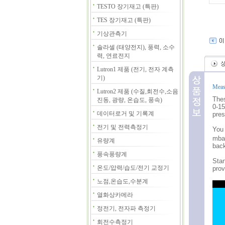
TESTO 장기재고 (특판)
TES 장기재고 (특판)
기상관측기
솔라셀 (태양전지), 풍력, 소수
력, 연료전지
Lutron1 제품 (전기, 전자 계측
기)
Measu
Lutron2 제품 (수질,회전수,소음
Thes
진동, 광량, 온습도, 풍속)
0-15
데이터로거 및 기록계
pres
전기 및 전력측정기
You 
mbar
유량계
back
풍속풍량계
Stan
온도/압력/습도/전기 교정기
prov
노점,온습도,수분계
열화상카메라
정전기, 전자파 측정기
회전수측정기