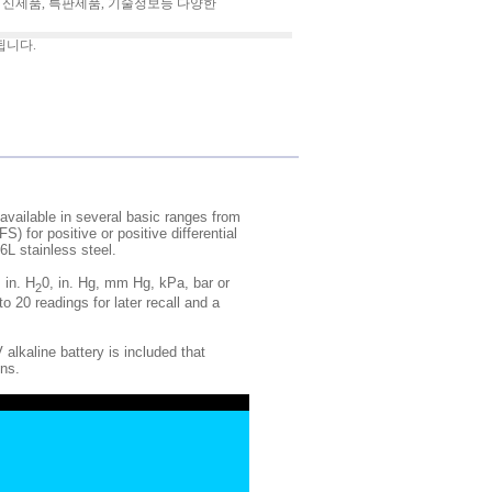
 신제품, 특판제품, 기술정보등 다양한
됩니다.
available in several basic ranges from
) for positive or positive differential
L stainless steel.
 in. H
0, in. Hg, mm Hg, kPa, bar or
2
 20 readings for later recall and a
alkaline battery is included that
ons.