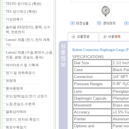
TESTO 장기재고 (특판)
TES 장기재고 (특판)
기상관측기
솔라셀 (태양전지), 풍력, 소수
력, 연료전지
(
0
)
Lutron1 제품 (전기, 전자 계측
기)
Bottom Connection Diaphragm Gauge (Pl
Lutron2 제품 (수질,회전수,소음
SPECIFICATIONS
진동, 광량, 온습도, 풍속)
Dial Size
2 1/2 Inc
데이터로거 및 기록계
Case
Black Pai
전기 및 전력측정기
Connection
1/4" NPT
유량계
0-30" H
O
Pressure Ranges
2
풍속풍량계
Lens
Plexiglas
온도/압력/습도/전기 교정기
Diaphragm Capsule
Phosphor
노점,온습도,수분계
Movement
Brass and
열화상카메라
Accuracy
±1.5% Fu
Pointer
Aluminum
정전기, 전자파 측정기
Options and
Panel mou
회전수측정기