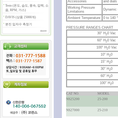
Accessories
and dials
Testo (온도, 습도, 풍속, 압력, 소
Working Pressure
Dynamic 6
음, RPM, 가스)
Limitations
DAVIS (상품 25000개)
Ambient Temperature
0 to 140 °
분진 입자수 측정기
PRESSURE RANGES CHART
more
30" H
0 Vac
2
60" H
0 Vac
2
100" H
0 Vac
2
10" H
0
2
15" H
0
2
30" H
0
2
60" H
0
2
100" H
0
2
CAT NO.
MODEL
NS25200
25-200
NS27000
25-210