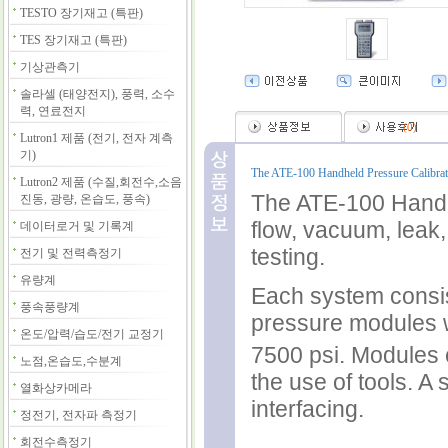
TESTO 장기재고 (특판)
TES 장기재고 (특판)
기상관측기
솔라셀 (태양전지), 풍력, 소수
력, 연료전지
(
0
)
Lutron1 제품 (전기, 전자 계측
기)
The ATE-100 Handheld Pressure Calibrator
Lutron2 제품 (수질,회전수,소음
The ATE-100 Handh
진동, 광량, 온습도, 풍속)
flow, vacuum, leak,
데이터로거 및 기록계
testing.
전기 및 전력측정기
유량계
Each system consis
풍속풍량계
pressure modules w
온도/압력/습도/전기 교정기
7500 psi. Modules 
노점,온습도,수분계
the use of tools. A
열화상카메라
interfacing.
정전기, 전자파 측정기
회전수측정기