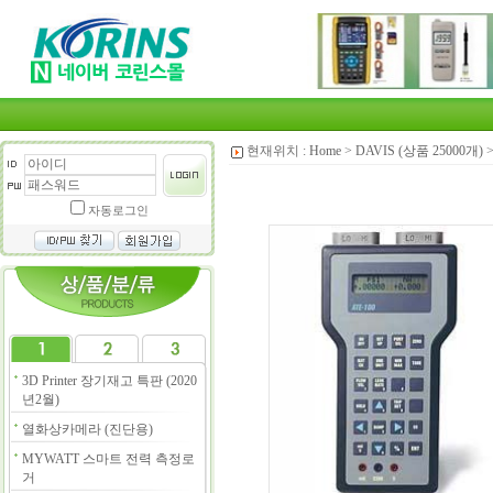
현재위치 :
Home
>
DAVIS (상품 25000개)
자동로그인
3D Printer 장기재고 특판 (2020
년2월)
열화상카메라 (진단용)
MYWATT 스마트 전력 측정로
거