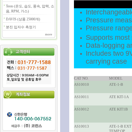
Testo (온도, 습도, 풍속, 압력, 소
Interchangeabl
음, RPM, 가스)
Pressure measu
DAVIS (상품 25000개)
Pressure range
분진 입자수 측정기
more
Supports most
Data-logging an
Includes two 9V
carrying case
CAT NO.
MODEL
AS10010
ATE-1-B
AS10011
ATE KIT-1A
AS10012
ATE KIT1B
AS10013
ATE-1-B EXT
TEMP OP