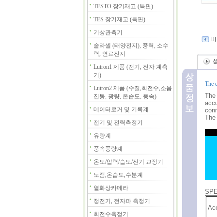
TESTO 장기재고 (특판)
TES 장기재고 (특판)
기상관측기
솔라셀 (태양전지), 풍력, 소수
력, 연료전지
Lutron1 제품 (전기, 전자 계측
기)
The c
Lutron2 제품 (수질,회전수,소음
The 
진동, 광량, 온습도, 풍속)
accu
데이터로거 및 기록계
conn
The 
전기 및 전력측정기
유량계
풍속풍량계
온도/압력/습도/전기 교정기
노점,온습도,수분계
열화상카메라
SPE
정전기, 전자파 측정기
Ac
회전수측정기