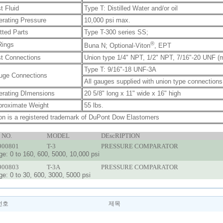
t Fluid
Type T: Distilled Water and/or oil
rating Pressure
10,000 psi max.
ted Parts
Type T-300 series SS;
®
Rings
Buna N; Optional-Viton
, EPT
t Connections
Union type 1/4" NPT, 1/2" NPT, 7/16"-20 UNF (m
Type T: 9/16"-18 UNF-3A
uge Connections
All gauges supplied with union type connections
erating DImensions
20 5/8" long x 11" wide x 16" high
proximate Weight
55 lbs.
on is a registered trademark of DuPont Dow Elastomers
 NO.
MODEL
DEscRIPTION
00801
T-3
PRESSURE COMPARATOR
e: 0 to 160, 600, 5000, 10,000 psi
00803
T-3A
PRESSURE COMPARATOR
e: 0 to 30, 600, 3000, 5000 psi
번호
제목