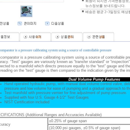
■
회원이 되시면 가격변동정보,
뉴스정보를 보내드립니다.
■
배송은 평균 2~3일정도 예상
(
0
)
(
0
)
(
0
)
omparator is a pressure calibrating system using a source of controllable pressure
comparator is a pressure calibrating system using a source of controllable p
racy. “Test” gauges are variously known as “transfer standard” or “inspection
ected to a manifold which directs pressure equally to the “test” gauge and th
reading on the “test” gauge is then compared to the indication given by the i
Dual Volume Pump Features
Hand operated hydraulic pump, with manual dual volume control valve, deliv
pressure and low volume for ease of pumping and a gradual approach to the 
Test manifold with pressure vernier for fine adjustment of pump pressure.
Supplied with four U.S. Gauge 4-1/2" Test Gauges
NIST Certification included
CIFICATIONS (Additional Ranges and Accuracies Available)
±0.25% of gauge span
curacy
(10,000 psi gauges, ±0.5% of gauge span)