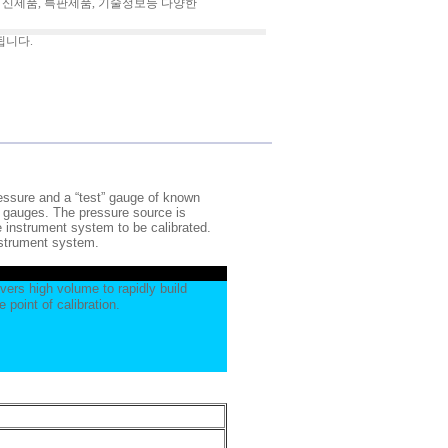
 신제품, 특판제품, 기술정보등 다양한
됩니다.
ressure and a “test” gauge of known
” gauges. The pressure source is
e instrument system to be calibrated.
nstrument system.
ers high volume to rapidly build
point of calibration.