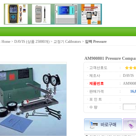
:
Home
>
DAVIS (상품 25000개)
>
교정기 Calibrators
>
압력 Pressure
AM900801 Pressure Compa
· 고객선호도
:
· 제조사
:
DAVIS
·
제품번호
:
AM9008
· 판매가격
:
· 포 인 트
:
· 수 량
: