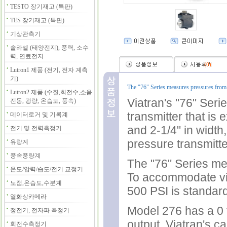
TESTO 장기재고 (특판)
TES 장기재고 (특판)
기상관측기
솔라셀 (태양전지), 풍력, 소수
력, 연료전지
(
0
)
Lutron1 제품 (전기, 전자 계측
기)
The "76" Series measures pressures fro
Lutron2 제품 (수질,회전수,소음
Viatran's "76" Serie
진동, 광량, 온습도, 풍속)
transmitter that is
데이터로거 및 기록계
and 2-1/4" in width,
전기 및 전력측정기
pressure transmitte
유량계
풍속풍량계
The "76" Series me
온도/압력/습도/전기 교정기
To accommodate vigo
노점,온습도,수분계
500 PSI is standard
열화상카메라
Model 276 has a 0 
정전기, 전자파 측정기
output. Viatran's 
회전수측정기