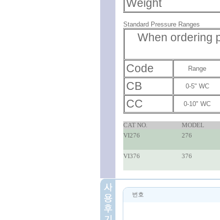
Weight
Standard Pressure Ranges
When ordering p
Code
Range
CB
0-5" WC
CC
0-10" WC
CAT NO.
MODEL
VI276
276
VI376
376
번호