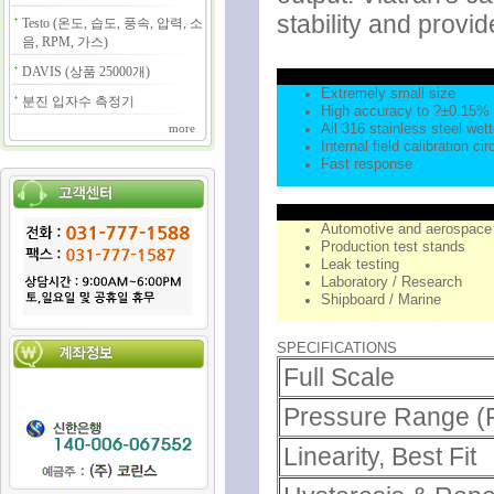
stability and prov
Testo (온도, 습도, 풍속, 압력, 소
음, RPM, 가스)
DAVIS (상품 25000개)
Extremely small size
분진 입자수 측정기
High accuracy to ?±0.15
All 316 stainless steel wet
more
Internal field calibration cir
Fast response
Automotive and aerospace 
Production test stands
Leak testing
Laboratory / Research
Shipboard / Marine
SPECIFICATIONS
Full Scale
Pressure Range 
Linearity, Best Fit