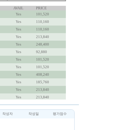
AVAIL
PRICE
Yes
101,520
Yes
110,160
Yes
110,160
Yes
213,840
Yes
248,400
Yes
92,880
Yes
101,520
Yes
101,520
Yes
408,240
Yes
185,760
Yes
213,840
Yes
213,840
작성자
작성일
평가점수