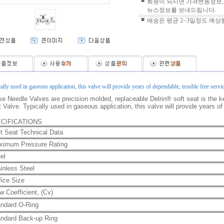
■
회원이 되시면 가격변동정보,
뉴스정보를 보내드립니다.
■
배송은 평균 2~3일정도 예상
(
0
)
(
0
)
(
0
)
ally used in gaseous application, this valve will provide years of dependable, trouble free servic
e Needle Valves are precision molded, replaceable Delrin® soft seat is the key
 Valve. Typically used in gaseous application, this valve will provide years of
CIFICATIONS
t Seat Technical Data
ximum Pressure Rating
el
inless Steel
fice Size
w Coefficient, (Cv)
andard O-Ring
andard Back-up Ring