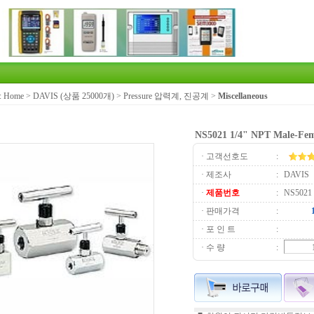
:
Home
>
DAVIS (상품 25000개)
>
Pressure 압력계, 진공계
>
Miscellaneous
NS5021 1/4" NPT Male-Fema
· 고객선호도
:
· 제조사
:
DAVIS
·
제품번호
:
NS5021
· 판매가격
:
· 포 인 트
:
· 수 량
: