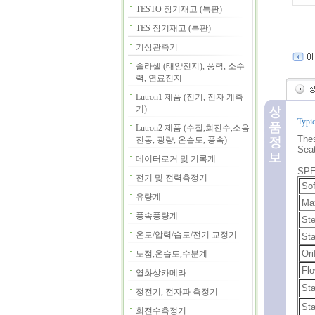
TESTO 장기재고 (특판)
TES 장기재고 (특판)
기상관측기
솔라셀 (태양전지), 풍력, 소수
력, 연료전지
Lutron1 제품 (전기, 전자 계측
기)
Typic
Lutron2 제품 (수질,회전수,소음
Thes
진동, 광량, 온습도, 풍속)
Seat
데이터로거 및 기록계
SPE
전기 및 전력측정기
Sof
유량계
Ma
풍속풍량계
Ste
온도/압력/습도/전기 교정기
Sta
Ori
노점,온습도,수분계
Flo
열화상카메라
St
정전기, 전자파 측정기
St
회전수측정기