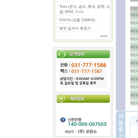
Testo (온도, 습도, 풍속, 압력, 소
CAT
음, RPM, 가스)
NS5
DAVIS (상품 25000개)
NS5
분진 입자수 측정기
NS5
more
NS5
NS5
NS5
NS5
NS5
NS5
NS5
NS5
NS5