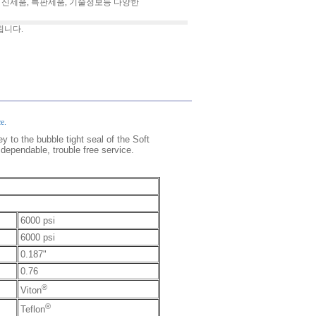
 신제품, 특판제품, 기술정보등 다양한
됩니다.
e.
 to the bubble tight seal of the Soft
 dependable, trouble free service.
6000 psi
6000 psi
0.187"
0.76
®
Viton
®
Teflon