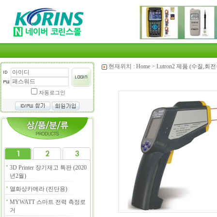
현재위치 :
Home
>
Lutron2 제품 (수질,
자동로그인
3D Printer 장기재고 특판 (2020
년2월)
열화상카메라 (진단용)
MYWATT 스마트 전력 측정로
거