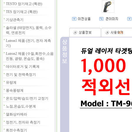
TESTO 장기재고 (특판)
TES 장기재고 (특판)
기상관측기
솔라셀 (태양전지), 풍력, 소수
력, 연료전지
(
0
)
Lutron1 제품 (전기, 전자 계측
기)
Lutron2 제품 (수질,회전수,소음
진동, 광량, 온습도, 풍속)
데이터로거 및 기록계
전기 및 전력측정기
유량계
풍속풍량계
온도/압력/습도/전기 교정기
노점,온습도,수분계
열화상카메라
정전기, 전자파 측정기
회전수측정기