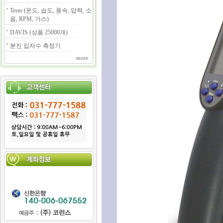
Testo (온도, 습도, 풍속, 압력, 소
음, RPM, 가스)
DAVIS (상품 25000개)
분진 입자수 측정기
more