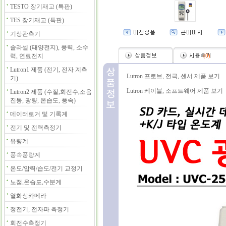
TESTO 장기재고 (특판)
TES 장기재고 (특판)
기상관측기
솔라셀 (태양전지), 풍력, 소수
력, 연료전지
(
0
)
Lutron1 제품 (전기, 전자 계측
Lutron 프로브, 전극, 센서 제품 보기
기)
Lutron 케이블, 소프트웨어 제품 보기
Lutron2 제품 (수질,회전수,소음
진동, 광량, 온습도, 풍속)
데이터로거 및 기록계
전기 및 전력측정기
유량계
풍속풍량계
온도/압력/습도/전기 교정기
노점,온습도,수분계
열화상카메라
정전기, 전자파 측정기
회전수측정기