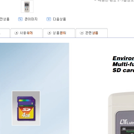
배송은 평균 2~3일정
(
0
)
(
0
)
(
0
)