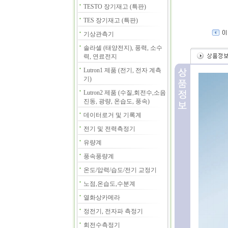
TESTO 장기재고 (특판)
TES 장기재고 (특판)
기상관측기
솔라셀 (태양전지), 풍력, 소수
력, 연료전지
Lutron1 제품 (전기, 전자 계측
기)
Lutron2 제품 (수질,회전수,소음
진동, 광량, 온습도, 풍속)
데이터로거 및 기록계
전기 및 전력측정기
유량계
풍속풍량계
온도/압력/습도/전기 교정기
노점,온습도,수분계
열화상카메라
정전기, 전자파 측정기
회전수측정기