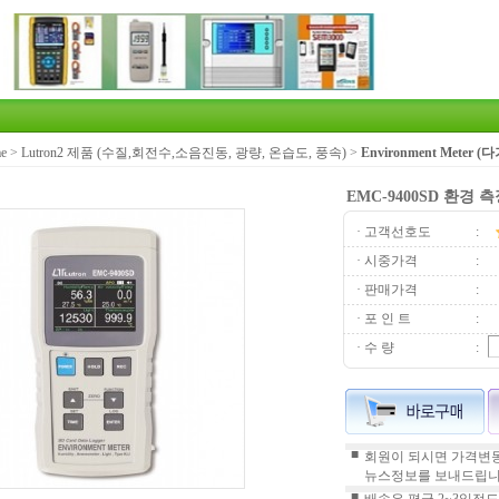
e
>
Lutron2 제품 (수질,회전수,소음진동, 광량, 온습도, 풍속)
>
Environment Meter
EMC-9400SD 환경 
· 고객선호도
:
· 시중가격
:
· 판매가격
:
· 포 인 트
:
· 수 량
:
■
회원이 되시면 가격변동
뉴스정보를 보내드립니
■