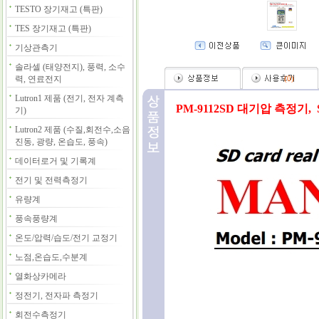
TESTO 장기재고 (특판)
TES 장기재고 (특판)
기상관측기
솔라셀 (태양전지), 풍력, 소수
력, 연료전지
(
0
)
Lutron1 제품 (전기, 전자 계측
PM-9112SD 대기압 측정기,
기)
Lutron2 제품 (수질,회전수,소음
진동, 광량, 온습도, 풍속)
데이터로거 및 기록계
전기 및 전력측정기
유량계
풍속풍량계
온도/압력/습도/전기 교정기
노점,온습도,수분계
열화상카메라
정전기, 전자파 측정기
회전수측정기