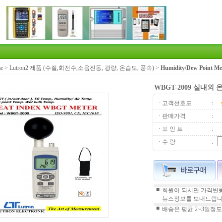
e
>
Lutron2 제품 (수질,회전수,소음진동, 광량, 온습도, 풍속)
>
Humidity/Dew Point
WBGT-2009 실내외 온
· 고객선호도
:
· 판매가격
:
· 포 인 트
:
· 수 량
:
■
회원이 되시면 가격변동
뉴스정보를 보내드립니
■
배송은 평균 2~3일정