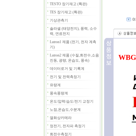
TESTO 장기재고 (특판)
TES 장기재고 (특판)
기상관측기
솔라셀 (태양전지), 풍력, 소수
력, 연료전지
Lutron1 제품 (전기, 전자 계측
기)
Lutron2 제품 (수질,회전수,소음
WBG
진동, 광량, 온습도, 풍속)
데이터로거 및 기록계
전기 및 전력측정기
유량계
풍속풍량계
온도/압력/습도/전기 교정기
노점,온습도,수분계
열화상카메라
정전기, 전자파 측정기
회전수측정기