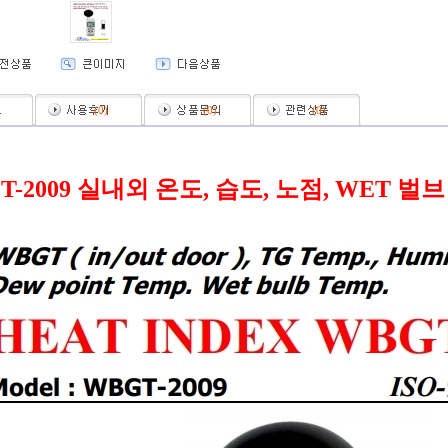
(
0
)
(
0
)
(
0
)
T-2009 실내외 온도, 습도, 노점, WET 벌