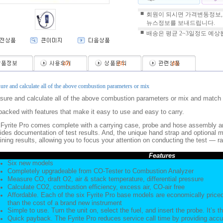
■
회원이 되시면 가격변동정보,
뉴스정보를 보내드립니다.
■
배송은 평균 2~3일정도 예상
(
0
)
(
0
)
(
0
)
re and calculate all of the above combustion parameters or mix
ure and calculate all of the above combustion parameters or mix and match f
 packed with features that make it easy to use and easy to carry.
Fyrite Pro comes complete with a carrying case, probe and hose assembly and 
ides documentation of test results. And, the unique hand strap and optional m
ining results, allowing you to focus your attention on conducting the test — r
Features
Six new models
Completely upgradeable from CO-Tester to Combustion Analyzer
Measure CO, draft O2, air & stack temperature, differential pressure
Calculate CO2, combustion efficiency, excess air, CO-air free
Affordable. Each of the six Fyrite Pro base models are economically priced
than the cost of a brand new instrument
Simple to use. Turn the unit on, select the fuel, and insert the probe. It’s t
Quick payback. The Fyrite Pro reduces service call time by providing accura