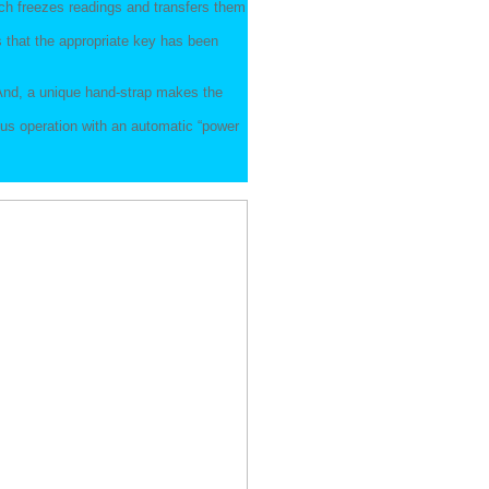
ch freezes readings and transfers them
 that the appropriate key has been
. And, a unique hand-strap makes the
uous operation with an automatic “power