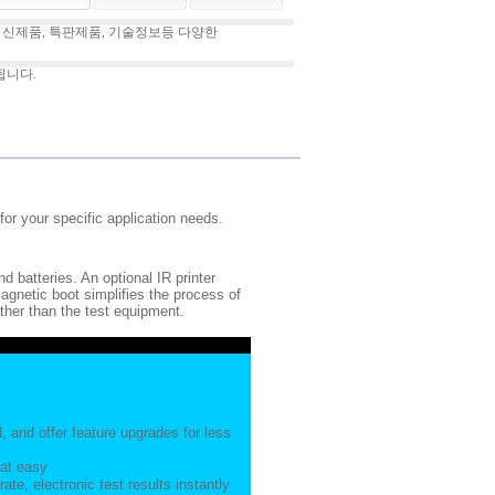
 신제품, 특판제품, 기술정보등 다양한
됩니다.
or your specific application needs.
batteries. An optional IR printer
agnetic boot simplifies the process of
ather than the test equipment.
, and offer feature upgrades for less
hat easy
te, electronic test results instantly