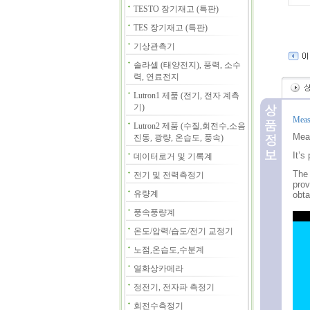
TESTO 장기재고 (특판)
TES 장기재고 (특판)
기상관측기
솔라셀 (태양전지), 풍력, 소수
력, 연료전지
Lutron1 제품 (전기, 전자 계측
기)
Measu
Lutron2 제품 (수질,회전수,소음
Meas
진동, 광량, 온습도, 풍속)
It’s
데이터로거 및 기록계
The 
전기 및 전력측정기
prov
유량계
obta
풍속풍량계
온도/압력/습도/전기 교정기
노점,온습도,수분계
열화상카메라
정전기, 전자파 측정기
회전수측정기