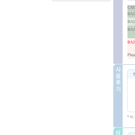
CAT
BA2
BA2
BA2
BA2
Plea
* 