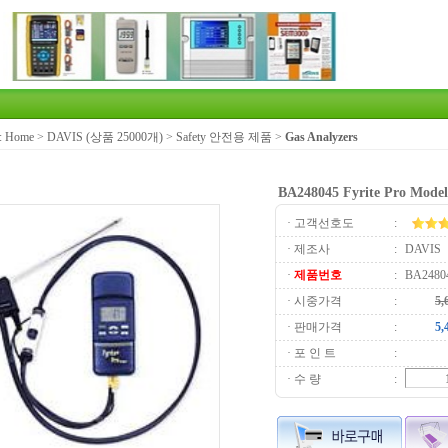
:
Home
>
DAVIS (상품 25000개)
>
Safety 안전용 제품
>
Gas Analyzers
BA248045 Fyrite Pro Model
· 고객선호도
:
· 제조사
:
DAVIS
·
제품번호
:
BA2480
· 시중가격
:
· 판매가격
:
· 포 인 트
:
· 수 량
: