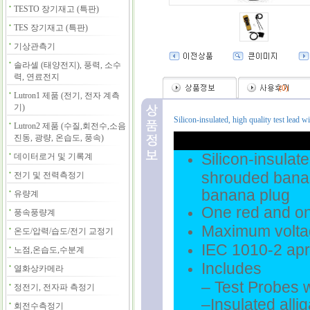
TESTO 장기재고 (특판)
TES 장기재고 (특판)
기상관측기
솔라셀 (태양전지), 풍력, 소수
력, 연료전지
(
0
)
Lutron1 제품 (전기, 전자 계측
기)
Silicon-insulated, high quality test lead 
Lutron2 제품 (수질,회전수,소음
진동, 광량, 온습도, 풍속)
Silicon-insulat
데이터로거 및 기록계
shrouded banan
전기 및 전력측정기
banana plug
유량계
One red and one
풍속풍량계
Maximum volta
온도/압력/습도/전기 교정기
IEC 1010-2 ap
노점,온습도,수분계
Includes
열화상카메라
– Test Probes w/
정전기, 전자파 측정기
–Insulated allig
회전수측정기