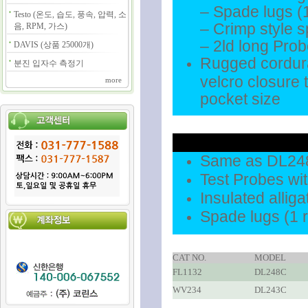
– Spade lugs (1
Testo (온도, 습도, 풍속, 압력, 소
– Crimp style s
음, RPM, 가스)
– 2ld long Prob
DAVIS (상품 25000개)
Rugged cordura
분진 입자수 측정기
velcro closure 
more
pocket size
Same as DL248
Test Probes with
Insulated alliga
Spade lugs (1 r
CAT NO.
MODEL
FL1132
DL248C
WV234
DL243C