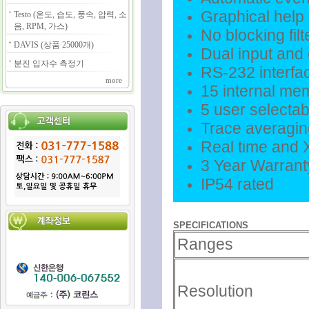
Graphical hel
Testo (온도, 습도, 풍속, 압력, 소
음, RPM, 가스)
No blocking filt
DAVIS (상품 25000개)
Dual input and 
분진 입자수 측정기
RS-232 interfac
more
15 internal me
5 user selectab
Trace averagin
Real time and
3 Year Warrant
IP54 rated
SPECIFICATIONS
Ranges
Resolution