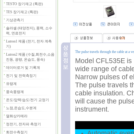
TESTO 장기재고 (특판)
TES 장기재고 (특판)
기상관측기
솔라셀 (태양전지), 풍력, 소수
력, 연료전지
(
0
)
Lutron1 제품 (전기, 전자 계측
기)
The pulse travels through the cable at a ve
Lutron2 제품 (수질,회전수,소음
Model CFL535E is a
진동, 광량, 온습도, 풍속)
wide range of cabl
데이터로거 및 기록계
Narrow pulses of el
전기 및 전력측정기
The pulse travels t
유량계
cable insulation. C
풍속풍량계
will cause the puls
온도/압력/습도/전기 교정기
instrument.
노점,온습도,수분계
열화상카메라
정전기, 전자파 측정기
Automatic event
회전수측정기