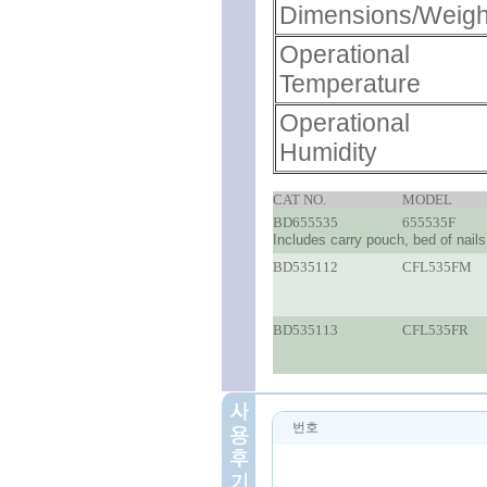
Dimensions/Weigh
Operational
Temperature
Operational
Humidity
CAT NO.
MODEL
BD655535
655535F
Includes carry pouch, bed of nails
BD535112
CFL535FM
BD535113
CFL535FR
번호