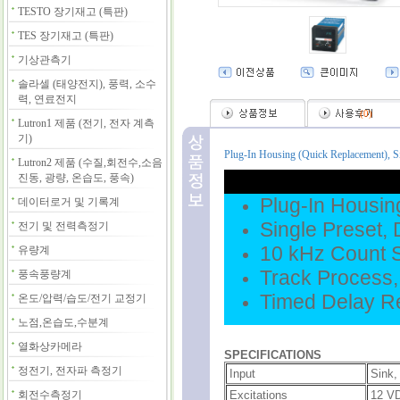
TESTO 장기재고 (특판)
TES 장기재고 (특판)
기상관측기
솔라셀 (태양전지), 풍력, 소수
력, 연료전지
(
0
)
Lutron1 제품 (전기, 전자 계측
기)
Plug-In Housing (Quick Replacement), Si
Lutron2 제품 (수질,회전수,소음
진동, 광량, 온습도, 풍속)
Plug-In Housin
데이터로거 및 기록계
Single Preset,
전기 및 전력측정기
10 kHz Count S
유량계
Track Process,
풍속풍량계
Timed Delay R
온도/압력/습도/전기 교정기
노점,온습도,수분계
열화상카메라
SPECIFICATIONS
정전기, 전자파 측정기
Input
Sink,
회전수측정기
Excitations
12 V