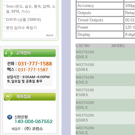
Accuracy
100p
Testo (온도, 습도, 풍속, 압력, 소
음, RPM, 가스)
Outputs
Relay
DAVIS (상품 25000개)
Timed Outputs
00.01
Power
120 
분진 입자수 측정기
Display
8-dig
more
CAT NO
MODEL
W0376100
Q50LX
W0376100
Q50RX
W0376100
R50LX
W0376100
R50RX
W0376200
Q50LX
W0376200
Q50RX
W0376200
R50LX