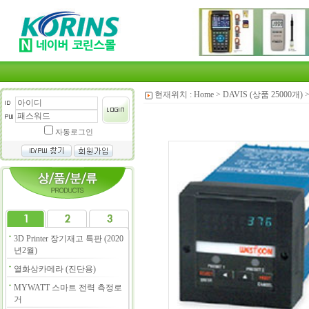
현재위치 :
Home
>
DAVIS (상품 25000개)
자동로그인
3D Printer 장기재고 특판 (2020
년2월)
열화상카메라 (진단용)
MYWATT 스마트 전력 측정로
거