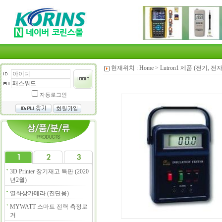
현재위치 :
Home
>
Lutron1 제품 (전기, 전
자동로그인
3D Printer 장기재고 특판 (2020
년2월)
열화상카메라 (진단용)
MYWATT 스마트 전력 측정로
거