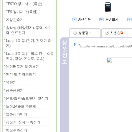
TESTO 장기재고 (특판)
TES 장기재고 (특판)
기상관측기
솔라셀 (태양전지), 풍력, 소수
력, 연료전지
(
0
)
Lutron1 제품 (전기, 전자 계측
기)
http://www.korins.com/lutron/di-620
Lutron2 제품 (수질,회전수,소음
진동, 광량, 온습도, 풍속)
데이터로거 및 기록계
전기 및 전력측정기
유량계
풍속풍량계
온도/압력/습도/전기 교정기
노점,온습도,수분계
열화상카메라
정전기, 전자파 측정기
회전수측정기