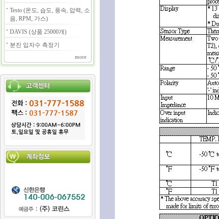
Testo (온도, 습도, 풍속, 압력, 소
음, RPM, 가스)
DAVIS (상품 25000개)
분진 입자수 측정기
more