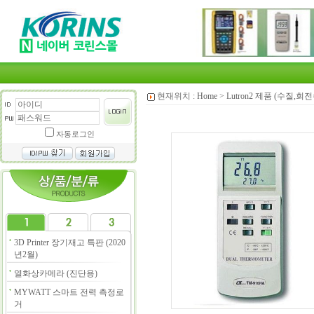
현재위치 :
Home
>
Lutron2 제품 (수질,
자동로그인
3D Printer 장기재고 특판 (2020
년2월)
열화상카메라 (진단용)
MYWATT 스마트 전력 측정로
거