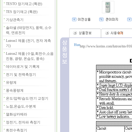
TESTO 장기재고 (특판)
TES 장기재고 (특판)
기상관측기
솔라셀 (태양전지), 풍력, 소수
력, 연료전지
(
0
)
Lutron1 제품 (전기, 전자 계측
기)
http://www.korins.com/lutron/tm-916
Lutron2 제품 (수질,회전수,소음
진동, 광량, 온습도, 풍속)
데이터로거 및 기록계
전기 및 전력측정기
유량계
풍속풍량계
온도/압력/습도/전기 교정기
노점,온습도,수분계
열화상카메라
정전기, 전자파 측정기
회전수측정기