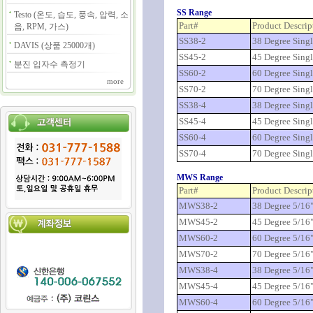
SS Range
Testo (온도, 습도, 풍속, 압력, 소
Part#
Product Descrip
음, RPM, 가스)
SS38-2
38 Degree Sing
DAVIS (상품 25000개)
SS45-2
45 Degree Sing
분진 입자수 측정기
SS60-2
60 Degree Sing
more
SS70-2
70 Degree Sing
SS38-4
38 Degree Sing
SS45-4
45 Degree Sing
SS60-4
60 Degree Sing
SS70-4
70 Degree Sing
MWS Range
Part#
Product Descrip
MWS38-2
38 Degree 5/16
MWS45-2
45 Degree 5/16
MWS60-2
60 Degree 5/16
MWS70-2
70 Degree 5/16
MWS38-4
38 Degree 5/16
MWS45-4
45 Degree 5/16
MWS60-4
60 Degree 5/16