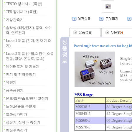
TESTO 장기재고 (특판)
TES 장기재고 (특판)
기상관측기
솔라셀 (태양전지), 풍력, 소수
력, 연료전지
(
0
)
Lutron1 제품 (전기, 전자 계측
기)
Potted angle beam transducers for long li
Lutron2 제품 (수질,회전수,소음
Single
진동, 광량, 온습도, 풍속)
Potted 
데이터로거 및 기록계
Connect
전기 및 전력측정기
MSS - m
SS & M
유량계
풍속풍량계
MSS Range
온도/압력/습도/전기 교정기
Part#
Product Descrip
노점,온습도,수분계
MSS38-5
38 Degree Sing
MSS45-5
45 Degree Sing
열화상카메라
MSS60-5
60 Degree Sing
정전기, 전자파 측정기
MSS70-5
70 Degree Sing
회전수측정기