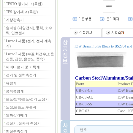
TESTO 장기재고 (특판)
TES 장기재고 (특판)
기상관측기
솔라셀 (태양전지), 풍력, 소수
력, 연료전지
(
0
)
Lutron1 제품 (전기, 전자 계측
기)
IOW Beam Profile Block to BS2704 and
Lutron2 제품 (수질,회전수,소음
진동, 광량, 온습도, 풍속)
데이터로거 및 기록계
전기 및 전력측정기
Carbon Steel/Aluminum/Stain
유량계
Part#
Product D
CB-03-CS
IOW Beam 
풍속풍량계
CB-03-AL
IOW Beam
온도/압력/습도/전기 교정기
CB-03-SS
IOW Beam 
노점,온습도,수분계
CBC-03
Case - I
열화상카메라
정전기, 전자파 측정기
번호
회전수측정기