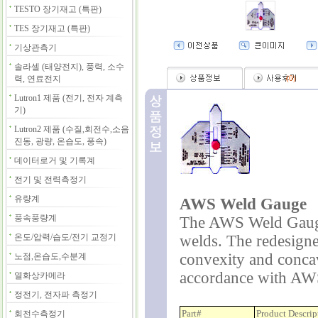
TESTO 장기재고 (특판)
TES 장기재고 (특판)
기상관측기
솔라셀 (태양전지), 풍력, 소수
력, 연료전지
(
0
)
Lutron1 제품 (전기, 전자 계측
기)
Lutron2 제품 (수질,회전수,소음
진동, 광량, 온습도, 풍속)
데이터로거 및 기록계
전기 및 전력측정기
유량계
AWS Weld Gauge
풍속풍량계
The AWS Weld Gauge i
온도/압력/습도/전기 교정기
welds. The redesigne
convexity and concav
노점,온습도,수분계
accordance with AWS
열화상카메라
정전기, 전자파 측정기
Part#
Product Descrip
회전수측정기