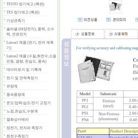
TESTO 장기재고 (특판)
TES 장기재고 (특판)
기상관측기
솔라셀 (태양전지), 풍력, 소수
력, 연료전지
(
0
)
Lutron1 제품 (전기, 전자 계측
기)
For verifying accuracy and calibrating mag
Lutron2 제품 (수질,회전수,소음
Co
진동, 광량, 온습도, 풍속)
Fo
데이터로거 및 기록계
th
ce
전기 및 전력측정기
유량계
Model
Substrate
풍속풍량계
PF1
2.00 
Ferrous
온도/압력/습도/전기 교정기
(steel)
PG1
0.40 
노점,온습도,수분계
PN1
2.00 
Non-Ferrous
(aluminum)
열화상카메라
PN4
0.40
정전기, 전자파 측정기
Part#
Product Descript
회전수측정기
CTS-PF1
Standard Fe 0.4 t