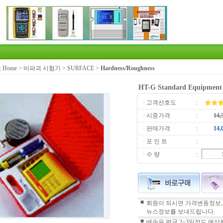
:
Home
>
비파괴 시험기
>
SURFACE
>
Hardness/Roughness
HT-G Standard Equipment
· 고객선호도
:
· 시중가격
:
· 판매가격
:
· 포 인 트
:
· 수 량
:
■
회원이 되시면 가격변동정보,
뉴스정보를 보내드립니다.
■
배송은 평균 2~3일정도 예상