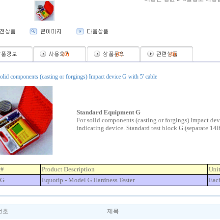
(
0
)
(
0
)
(
0
)
olid components (casting or forgings) Impact device G with 5' cable
Standard Equipment G
For solid components (casting or forgings) Impact dev
indicating device. Standard test block G (separate 14lb
t#
Product Description
Uni
-G
Equotip - Model G Hardness Tester
Eac
번호
제목