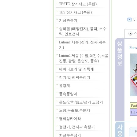
TESTO 장기재고 (특판)
TES 장기재고 (특판)
기상관측기
솔라셀 (태양전지), 풍력, 소수
력, 연료전지
Lutron1 제품 (전기, 전자 계측
기)
For s
Lutron2 제품 (수질,회전수,소음
진동, 광량, 온습도, 풍속)
데이터로거 및 기록계
전기 및 전력측정기
유량계
풍속풍량계
온도/압력/습도/전기 교정기
Par
노점,온습도,수분계
HT
열화상카메라
정전기, 전자파 측정기
회전수측정기