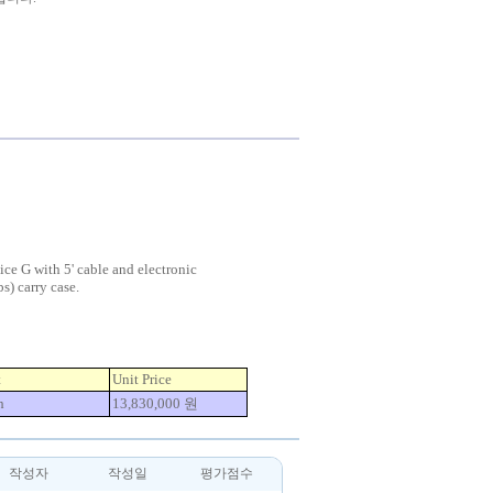
ice G with 5' cable and electronic
s) carry case.
t
Unit Price
h
13,830,000 원
작성자
작성일
평가점수