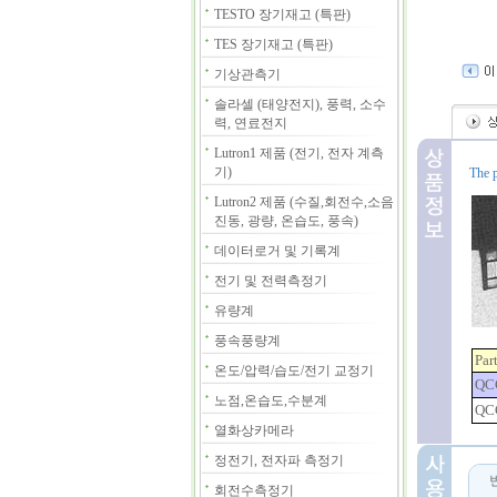
TESTO 장기재고 (특판)
TES 장기재고 (특판)
기상관측기
솔라셀 (태양전지), 풍력, 소수
력, 연료전지
Lutron1 제품 (전기, 전자 계측
기)
The p
Lutron2 제품 (수질,회전수,소음
진동, 광량, 온습도, 풍속)
데이터로거 및 기록계
전기 및 전력측정기
유량계
풍속풍량계
Par
온도/압력/습도/전기 교정기
QCC
노점,온습도,수분계
QC
열화상카메라
정전기, 전자파 측정기
회전수측정기