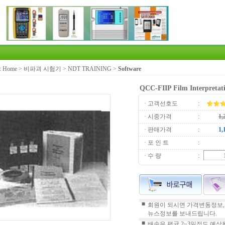
:
Home
>
비파괴 시험기
>
NDT TRAINING
>
Software
QCC-FIIP Film Interpretat
· 고객선호도
:
· 시중가격
:
· 판매가격
:
· 포 인 트
:
· 수 량
:
■
회원이 되시면 가격변동정보,
뉴스정보를 보내드립니다.
■
배송은 평균 2~3일정도 예상