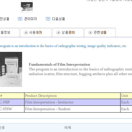
(
0
)
(
0
)
(
0
)
rogram is an introduction to the basics of radiographic testing, image quality indicators, etc.
Fundamentals of Film Interpretation
The program is an introduction to the basics of radiographic testi
radiation scatter, film structure, fogging artifacts plus all other e
t#
Product Description
Unit
-FIIP
Film Interpretation - Instructor
Each
C-FISW
Film Interpretation - Student
Each
번호
제목