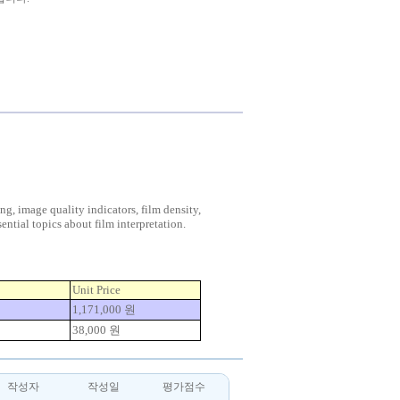
ng, image quality indicators, film density,
ssential topics about film interpretation.
Unit Price
1,171,000 원
38,000 원
작성자
작성일
평가점수