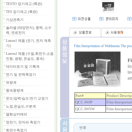
TESTO 장기재고 (특판)
TES 장기재고 (특판)
기상관측기
솔라셀 (태양전지), 풍력, 소수
력, 연료전지
(
0
)
Lutron1 제품 (전기, 전자 계측
기)
Film Interpretation of Weldments The prog
Lutron2 제품 (수질,회전수,소음
진동, 광량, 온습도, 풍속)
F
in
데이터로거 및 기록계
te
전기 및 전력측정기
an
유량계
풍속풍량계
Part#
Product Descrip
온도/압력/습도/전기 교정기
QCC-IWIP
Film Interpretat
노점,온습도,수분계
QCC-IWSW
Film Interpreta
열화상카메라
정전기, 전자파 측정기
번호
회전수측정기