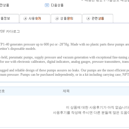
배송은 평균 2~3일정도 예상
(
0
)
(
0
)
(
0
)
PDF 카다로그
P1-40 generates pressure up to 600 psi or -28”Hg. Made with no plastic parts these pumps ar
titor’s disposable models.
held, pneumatic pumps, supply pressure and vacuum generation with exceptional fine-tuning 
 for use with electronic calibrators, digital indicators, analog gauges, pressure transmitters, trans
ugged and reliable design of these pumps assures no leaks. Our pumps are the most efficient p
um pressure. Pumps can be purchased independently, or in a kit including carrying case, NPT 
번호
제목
이 상품에 대한 사용후기가 아직 없습니다
사용후기를 작성해 주시면 다른 분들께 많은 도움이