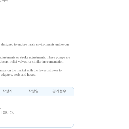
됩니다.
e designed to endure harsh environments unlike our
adjustments or stroke adjustments. These pumps are
ducers, relief valves, or similar instrumentation.
umps on the market with the fewest strokes to
adapters, seals and hoses.
작성자
작성일
평가점수
.
 됩니다.