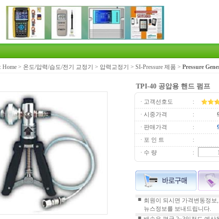
:
Home
>
온도/압력/습도/전기 교정기
>
압력교정기
>
SI-Pressure 제품
>
Pressure Gene
TPI-40 공압용 핸드 펌프
· 고객선호도
:
· 시중가격
:
· 판매가격
:
· 포 인 트
:
· 수 량
:
■
회원이 되시면 가격변동정보,
뉴스정보를 보내드립니다.
■