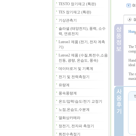
TESTO 장기재고 (특판)
TES 장기재고 (특판)
기상관측기
솔라셀 (태양전지), 풍력, 소수
력, 연료전지
Lutron1 제품 (전기, 전자 계측
The T
기)
compe
Lutron2 제품 (수질,회전수,소음
진동, 광량, 온습도, 풍속)
Hand-
ideal
데이터로거 및 기록계
The r
전기 및 전력측정기
maxim
유량계
풍속풍량계
온도/압력/습도/전기 교정기
노점,온습도,수분계
열화상카메라
정전기, 전자파 측정기
회전수측정기