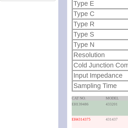
Type E
Type C
Type R
Type S
Type N
Resolution
Cold Junction Co
Input Impedance
Sampling Time
CAT NO.
MODEL
EH139486
433201
EH4314375
431437