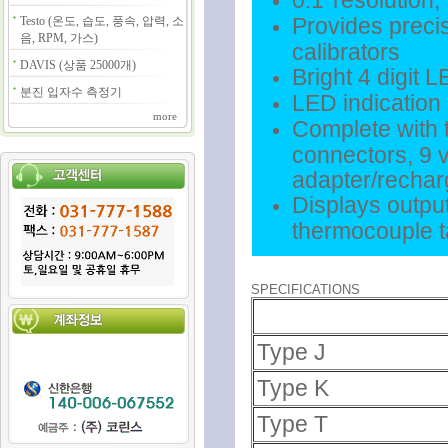
0.1°resolution,
Testo (온도, 습도, 풍속, 압력, 소
Provides preci
음, RPM, 가스)
calibrators
DAVIS (상품 25000개)
Bright 4 digit 
분진 입자수 측정기
LED indication 
more
Complete with 
connectors, 9 
adapter/rechar
Displays output
thermocouple t
SPECIFICATIONS
Type J
Type K
Type T