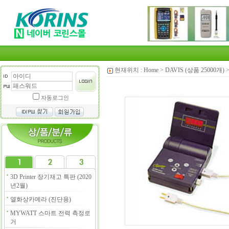
현재위치 :
Home
>
DAVIS (상품 25000개)
자동로그인
3D Printer 장기재고 특판 (2020
년2월)
열화상카메라 (진단용)
MYWATT 스마트 전력 측정로
거