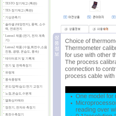
TESTO 장기재고 (특판)
TES 장기재고 (특판)
기상관측기
솔라셀 (태양전지), 풍력, 소수
력, 연료전지
(
0
)
Lutron1 제품 (전기, 전자 계측
Choice of thermomet
기)
Thermometer calibr
Lutron2 제품 (수질,회전수,소음
진동, 광량, 온습도, 풍속)
for use with other
데이터로거 및 기록계
The process calibra
전기 및 전력측정기
connection to contr
유량계
process cable with 
풍속풍량계
온도/압력/습도/전기 교정기
노점,온습도,수분계
One model for 
열화상카메라
Microprocesso
정전기, 전자파 측정기
reading over w
회전수측정기