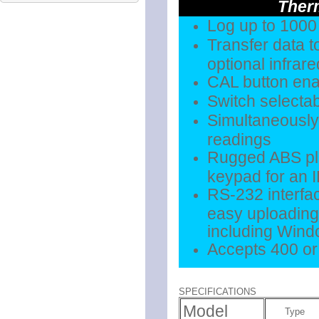
Ther
Log up to 1000
Transfer data t
optional infra
CAL button enab
Switch selectab
Simultaneousl
readings
Rugged ABS pla
keypad for an I
RS-232 interfac
easy uploading
including Wind
Accepts 400 or 
SPECIFICATIONS
Model
Type