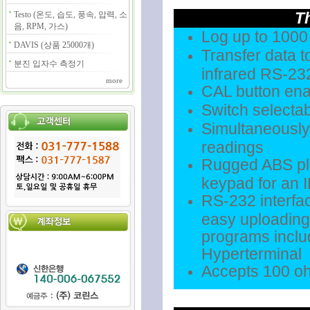
T
Testo (온도, 습도, 풍속, 압력, 소
음, RPM, 가스)
Log up to 1000
DAVIS (상품 25000개)
Transfer data t
분진 입자수 측정기
infrared RS-23
more
CAL button enab
Switch selectab
Simultaneousl
readings
Rugged ABS pla
keypad for an I
RS-232 interfac
easy uploading
programs incl
Hyperterminal
Accepts 100 oh