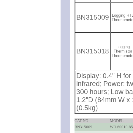
Logging RT
BN315009
Thermomete
Logging
BN315018
Thermistor
Thermomete
Display: 0.4" H fo
infrared; Power: tw
300 hours; Low bat
1.2"D (84mm W x 
(0.5kg)
CAT NO.
MODEL
BN315009
WD-60010-85