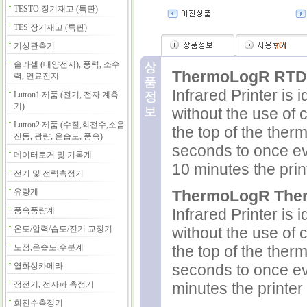
TESTO 장기재고 (특판)
TES 장기재고 (특판)
기상관측기
(
0
)
솔라셀 (태양전지), 풍력, 소수
ThermoLogR RTD
력, 연료전지
Infrared Printer is 
Lutron1 제품 (전기, 전자 계측
기)
without the use of c
Lutron2 제품 (수질,회전수,소음
the top of the ther
진동, 광량, 온습도, 풍속)
seconds to once eve
데이터로거 및 기록계
10 minutes the pri
전기 및 전력측정기
유량계
ThermoLogR Ther
풍속풍량계
Infrared Printer is 
온도/압력/습도/전기 교정기
without the use of c
노점,온습도,수분계
the top of the ther
열화상카메라
seconds to once eve
정전기, 전자파 측정기
minutes the printe
회전수측정기