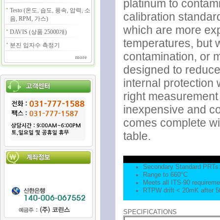
platinum to contami
Testo (온도, 습도, 풍속, 압력, 소
calibration standa
음, RPM, 가스)
which are more exp
DAVIS (상품 25000개)
temperatures, but w
분진 입자수 측정기
contamination, or
more
designed to reduce 
internal protection 
right measurement 
inexpensive and com
comes complete wit
table.
Secondary Standard PRTs
Range to 660°C
Meets all ITS-90 requiremen
RTPW drift < 20mK after 5
SPECIFICATIONS