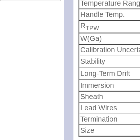
Temperature Ran
Handle Temp.
R
TPW
W(Ga)
Calibration Uncert
Stability
Long-Term Drift
Immersion
Sheath
Lead Wires
Termination
Size