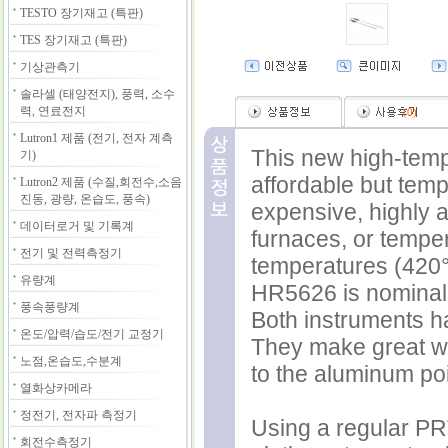
TESTO 장기재고 (특판)
TES 장기재고 (특판)
기상관측기
솔라셀 (태양전지), 풍력, 소수
력, 연료전지
(
0
)
Lutron1 제품 (전기, 전자 계측
This new high-temp
기)
affordable but tem
Lutron2 제품 (수질,회전수,소음
진동, 광량, 온습도, 풍속)
expensive, highly a
데이터로거 및 기록계
furnaces, or temp
전기 및 전력측정기
temperatures (420°
유량계
HR5626 is nominal
풍속풍량계
Both instruments h
온도/압력/습도/전기 교정기
They make great wo
노점,온습도,수분계
to the aluminum poi
열화상카메라
정전기, 전자파 측정기
Using a regular P
회전수측정기