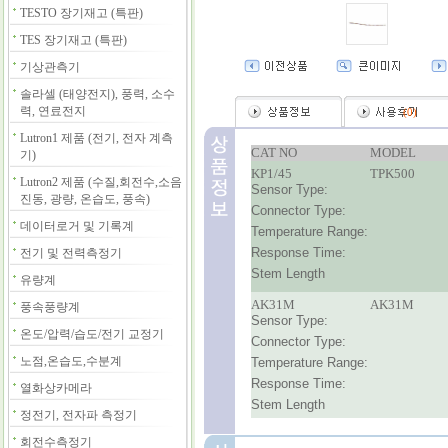
TESTO 장기재고 (특판)
TES 장기재고 (특판)
기상관측기
솔라셀 (태양전지), 풍력, 소수
력, 연료전지
(
0
)
Lutron1 제품 (전기, 전자 계측
CAT NO
MODEL
기)
KP1/45
TPK500
Lutron2 제품 (수질,회전수,소음
Sensor Type:
진동, 광량, 온습도, 풍속)
Connector Type:
데이터로거 및 기록계
Temperature Range:
Response Time:
전기 및 전력측정기
Stem Length
유량계
AK31M
AK31M
풍속풍량계
Sensor Type:
온도/압력/습도/전기 교정기
Connector Type:
노점,온습도,수분계
Temperature Range:
Response Time:
열화상카메라
Stem Length
정전기, 전자파 측정기
회전수측정기