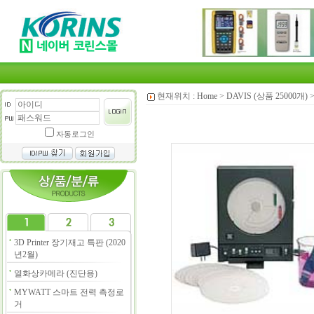
현재위치 :
Home
>
DAVIS (상품 25000개)
자동로그인
3D Printer 장기재고 특판 (2020
년2월)
열화상카메라 (진단용)
MYWATT 스마트 전력 측정로
거