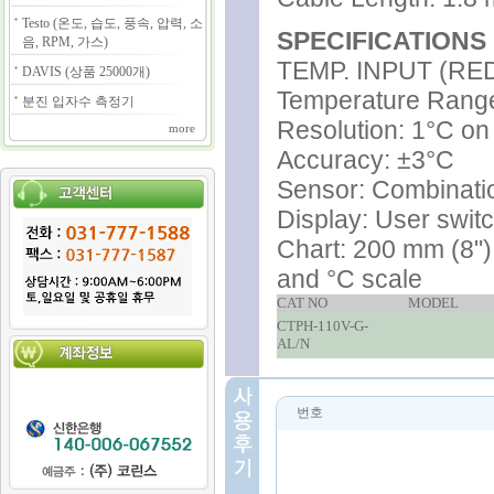
Testo (온도, 습도, 풍속, 압력, 소
SPECIFICATIONS
음, RPM, 가스)
TEMP. INPUT (RE
DAVIS (상품 25000개)
Temperature Range
분진 입자수 측정기
Resolution: 1°C on
more
Accuracy: ±3°C
Sensor: Combinati
Display: User swit
Chart: 200 mm (8") c
and °C scale
CAT NO
MODEL
CTPH-110V-G-
AL/N
번호