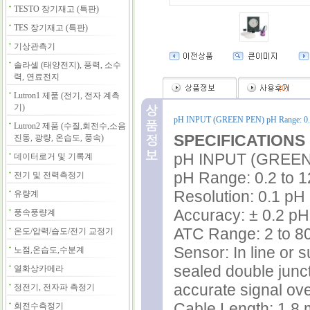
TESTO 장기재고 (특판)
TES 장기재고 (특판)
기상관측기
솔라셀 (태양전지), 풍력, 소수
력, 연료전지
(
0
)
Lutron1 제품 (전기, 전자 계측
기)
pH INPUT (GREEN PEN) pH Range: 0.2 t
Lutron2 제품 (수질,회전수,소음
SPECIFICATIONS
진동, 광량, 온습도, 풍속)
pH INPUT (GREEN
데이터로거 및 기록계
pH Range: 0.2 to 1
전기 및 전력측정기
Resolution: 0.1 pH
유량계
Accuracy: ± 0.2 pH
풍속풍량계
ATC Range: 2 to 8
온도/압력/습도/전기 교정기
Sensor: In line or
노점,온습도,수분계
sealed double junct
열화상카메라
accurate signal ov
정전기, 전자파 측정기
Cable Length: 1.8 m
회전수측정기