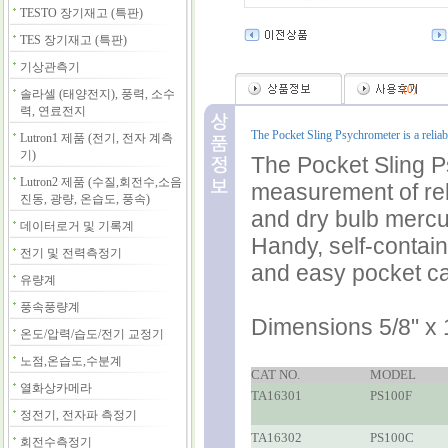
TESTO 장기재고 (특판)
TES 장기재고 (특판)
기상관측기
(
0
)
솔라셀 (태양전지), 풍력, 소수
력, 연료전지
The Pocket Sling Psychrometer is a reliab
Lutron1 제품 (전기, 전자 계측
기)
The Pocket Sling Ps
Lutron2 제품 (수질,회전수,소음
measurement of rel
진동, 광량, 온습도, 풍속)
and dry bulb mercur
데이터로거 및 기록계
Handy, self-contain
전기 및 전력측정기
and easy pocket ca
유량계
풍속풍량계
Dimensions 5/8" x 1
온도/압력/습도/전기 교정기
노점,온습도,수분계
CAT NO.
MODEL
열화상카메라
TA16301
PS100F
정전기, 전자파 측정기
TA16302
PS100C
회전수측정기