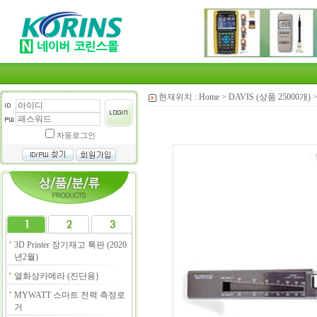
현재위치 :
Home
>
DAVIS (상품 25000개)
자동로그인
3D Printer 장기재고 특판 (2020
년2월)
열화상카메라 (진단용)
MYWATT 스마트 전력 측정로
거