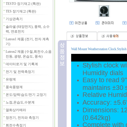
TESTO 장기재고 (특판)
TES 장기재고 (특판)
기상관측기
솔라셀 (태양전지), 풍력, 소수
력, 연료전지
(
0
)
Lutron1 제품 (전기, 전자 계측
기)
Wall Mount Weatherstation Clock.Stylish 
Lutron2 제품 (수질,회전수,소음
진동, 광량, 온습도, 풍속)
Stylish clock 
데이터로거 및 기록계
Humidity dials
전기 및 전력측정기
Easy to read 9
유량계
maintains ±30
풍속풍량계
Relative Humid
온도/압력/습도/전기 교정기
Accuracy: ±5.6
노점,온습도,수분계
Dimensions: 12
열화상카메라
(0.642kg)
정전기, 전자파 측정기
Complete with 
회전수측정기