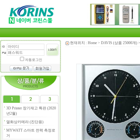
현재위치 :
Home
>
DAVIS (상품 25000개)
자동로그인
3D Printer 장기재고 특판 (2020
년2월)
열화상카메라 (진단용)
MYWATT 스마트 전력 측정로
거